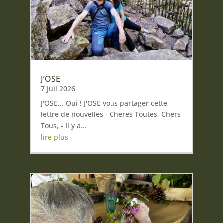
J’OSE
7 Juil 2026
J'OSE... Oui ! J'OSE vous partager cette
lettre de nouvelles - Chères Toutes, Chers
Tous, - Il y a...
lire plus