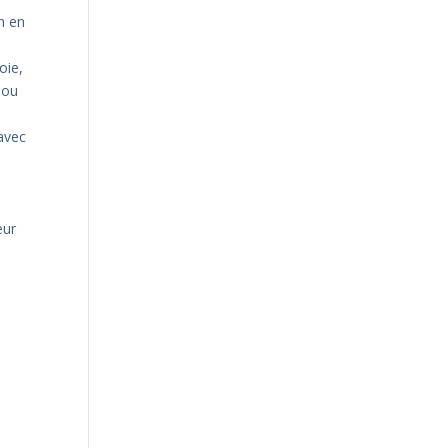
n en
oie,
 ou
 avec
eur