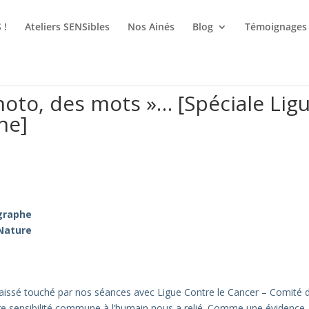
 !
Ateliers SENSibles
Nos Ainés
Blog
Témoignages
hoto, des mots »… [Spéciale Lig
ne]
ographe
 Nature
t laissé touché par nos séances avec
Ligue Contre le Cancer – Comité d
re sensibilité commune à l’humain nous a relié. Comme une évidence.