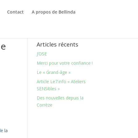
Contact
A propos de Bellinda
ue
Articles récents
J’OSE
Merci pour votre confiance !
Le « Grand-âge »
Article Le7.info « Ateliers
SENSibles »
Des nouvelles depuis la
Corrèze
e la