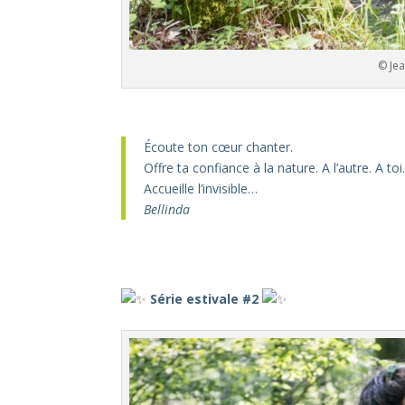
© Jea
–
Écoute ton cœur chanter.
Offre ta confiance à la nature. A l’autre. A toi
Accueille l’invisible…
Bellinda
–
–
Série estivale #2
–