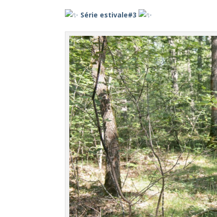
–
Série estivale#3
–