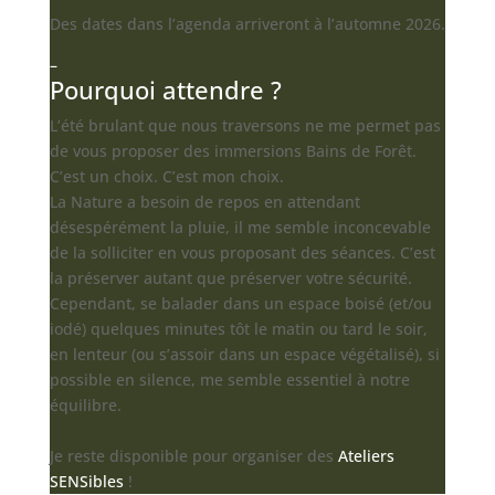
Des dates dans l’agenda arriveront à l’automne 2026.
–
Pourquoi attendre ?
L’été brulant que nous traversons ne me permet pas
de vous proposer des immersions Bains de Forêt.
C’est un choix. C’est mon choix.
La Nature a besoin de repos en attendant
désespérément la pluie, il me semble inconcevable
de la solliciter en vous proposant des séances. C’est
la préserver autant que préserver votre sécurité.
Cependant, se balader dans un espace boisé (et/ou
iodé) quelques minutes tôt le matin ou tard le soir,
en lenteur (ou s’assoir dans un espace végétalisé), si
possible en silence, me semble essentiel à notre
équilibre.
Je reste disponible pour organiser des
Ateliers
SENSibles
!