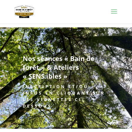
Nos séances « Bain de
forêt » & Ateliers
« SENS.ibles »
INSCRIPTION ET/OU
INFOS EN CLIQUANT SUR
LES VIGNETTES CI-
DESSOUS