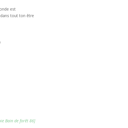
monde est
s dans tout ton être
n
ie Bain de forêt 86]