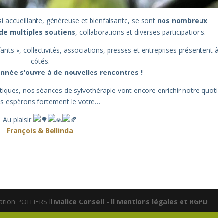
i accueillante, généreuse et bienfaisante, se sont
nos nombreux
de multiples soutiens
, collaborations et diverses participations.
s », collectivités, associations, presses et entreprises présentent 
côtés.
née s’ouvre à de nouvelles rencontres !
tiques, nos séances de sylvothérapie vont encore enrichir notre quoti
s espérons fortement le votre…
Au plaisir
François & Bellinda
ion POITIERS ll
Malice Conseil - ll
Mentions légales et RGPD