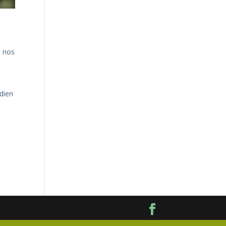
à nos
dien